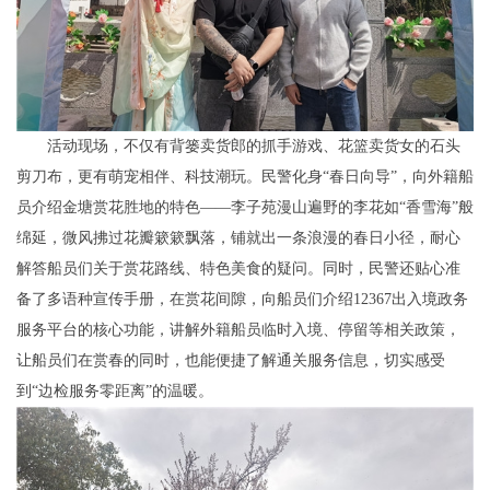
活动现场，不仅有背篓卖货郎的抓手游戏、花篮卖货女的石头
剪刀布，更有萌宠相伴、科技潮玩。民警化身“春日向导”，向外籍船
员介绍金塘赏花胜地的特色——李子苑漫山遍野的李花如“香雪海”般
绵延，微风拂过花瓣簌簌飘落，铺就出一条浪漫的春日小径，耐心
解答船员们关于赏花路线、特色美食的疑问。同时，民警还贴心准
备了多语种宣传手册，在赏花间隙，向船员们介绍12367出入境政务
服务平台的核心功能，讲解外籍船员临时入境、停留等相关政策，
让船员们在赏春的同时，也能便捷了解通关服务信息，切实感受
到“边检服务零距离”的温暖。