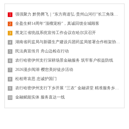
强强聚力 黔势腾飞｜“东方商道弘·贵州山河行”长三角珠三角企业家贵州高质量发展产业大会圆满落幕
1
全盈生鲜14周年“顶榴宠粉”，真诚回馈全城顾客
2
黑龙江省统战系统宣传工作会议在哈尔滨召开
3
湖南省药监局与新疆生产建设兵团药监局签署合作框架协议 共促药品监管协同发展
4
民法典宣传月 舟山边检在行动
5
农行哈密伊州支行深耕场景金融服务 筑牢客户权益防线
6
2026漫步阅湖·樱您美好徒步活动
7
松柏寄哀思 忠诚护国门
8
农行哈密伊州支行下乡开展 “三农” 金融讲堂 精准服务乡村发展
9
金融赋能实体 服务直达一线
10