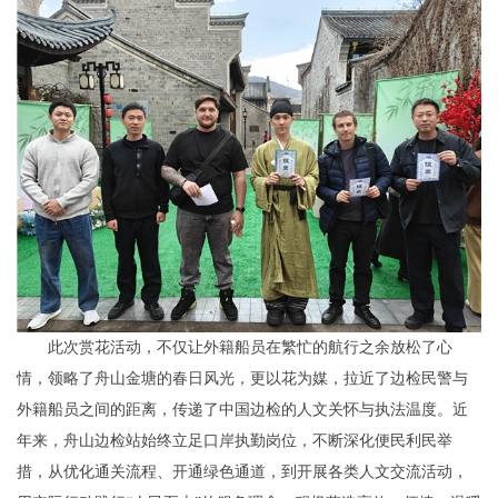
此次赏花活动，不仅让外籍船员在繁忙的航行之余放松了心
情，领略了舟山金塘的春日风光，更以花为媒，拉近了边检民警与
外籍船员之间的距离，传递了中国边检的人文关怀与执法温度。近
年来，舟山边检站始终立足口岸执勤岗位，不断深化便民利民举
措，从优化通关流程、开通绿色通道，到开展各类人文交流活动，