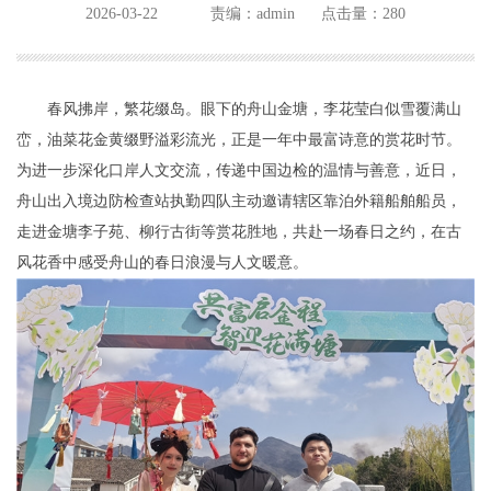
2026-03-22
责编：admin
点击量：280
春风拂岸，繁花缀岛。眼下的舟山金塘，李花莹白似雪覆满山
峦，油菜花金黄缀野溢彩流光，正是一年中最富诗意的赏花时节。
为进一步深化口岸人文交流，传递中国边检的温情与善意，近日，
舟山出入境边防检查站执勤四队主动邀请辖区靠泊外籍船舶船员，
走进金塘李子苑、柳行古街等赏花胜地，共赴一场春日之约，在古
风花香中感受舟山的春日浪漫与人文暖意。