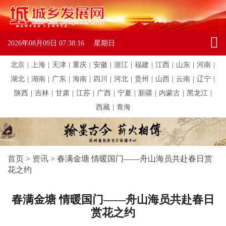
2026年08月09日
07:38:16
星期日
北京
|
上海
|
天津
|
重庆
|
安徽
|
浙江
|
福建
|
江西
|
山东
|
河南
|
湖北
|
湖南
|
广东
|
海南
|
四川
|
河北
|
贵州
|
山西
|
云南
|
辽宁
|
陕西
|
吉林
|
甘肃
|
江苏
|
广西
|
宁夏
|
新疆
|
内蒙古
|
黑龙江
|
西藏
|
青海
首页
>
资讯
>
春满金塘 情暖国门——舟山海员共赴春日赏
花之约
春满金塘 情暖国门——舟山海员共赴春日
赏花之约