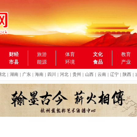
财经
旅游
体育
文化
教育
市县
能源
环境
食品
产业
湖北
|
湖南
|
广东
|
海南
|
四川
|
河北
|
贵州
|
山西
|
云南
|
辽宁
|
陕西
|