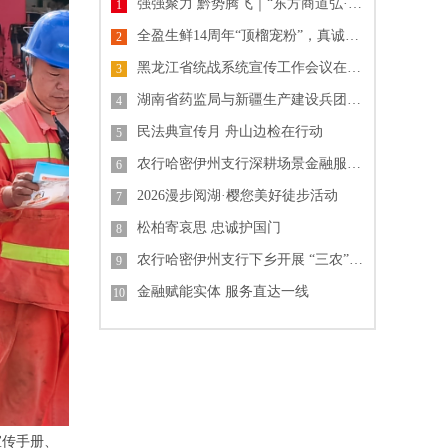
强强聚力 黔势腾飞｜“东方商道弘·贵州山河行”长三角珠三角企业家贵州高质量发展产业大会圆满落幕
1
全盈生鲜14周年“顶榴宠粉”，真诚回馈全城顾客
2
黑龙江省统战系统宣传工作会议在哈尔滨召开
3
湖南省药监局与新疆生产建设兵团药监局签署合作框架协议 共促药品监管协同发展
4
民法典宣传月 舟山边检在行动
5
农行哈密伊州支行深耕场景金融服务 筑牢客户权益防线
6
2026漫步阅湖·樱您美好徒步活动
7
松柏寄哀思 忠诚护国门
8
农行哈密伊州支行下乡开展 “三农” 金融讲堂 精准服务乡村发展
9
金融赋能实体 服务直达一线
10
宣传手册、