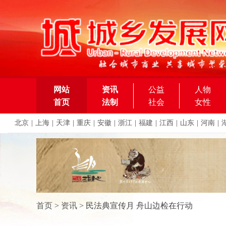
网站
资讯
公益
人物
首页
法制
社会
女性
北京
|
上海
|
天津
|
重庆
|
安徽
|
浙江
|
福建
|
江西
|
山东
|
河南
|
首页
>
资讯
>
民法典宣传月 舟山边检在行动