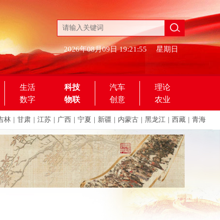
2026年08月09日
19:21:55
星期日
生活
科技
汽车
理论
数字
物联
创意
农业
吉林
|
甘肃
|
江苏
|
广西
|
宁夏
|
新疆
|
内蒙古
|
黑龙江
|
西藏
|
青海