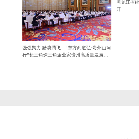
黑龙江省
开
强强聚力 黔势腾飞｜“东方商道弘·贵州山河
行”长三角珠三角企业家贵州高质量发展产
业大会圆满落幕