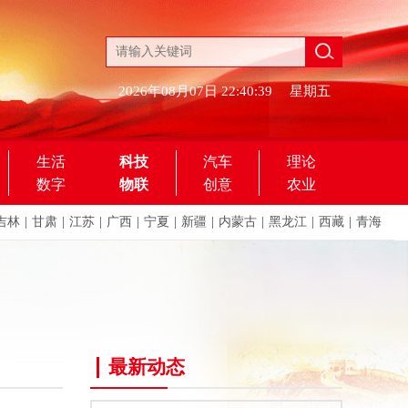
2026年08月07日
22:40:39
星期五
生活
科技
汽车
理论
数字
物联
创意
农业
吉林
|
甘肃
|
江苏
|
广西
|
宁夏
|
新疆
|
内蒙古
|
黑龙江
|
西藏
|
青海
最新动态