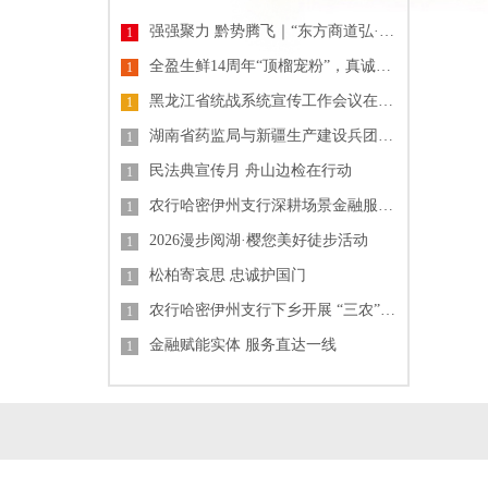
强强聚力 黔势腾飞｜“东方商道弘·贵州山河行”长三角珠三角企业家贵州高质量发展产业大会圆满落幕
1
全盈生鲜14周年“顶榴宠粉”，真诚回馈全城顾客
1
黑龙江省统战系统宣传工作会议在哈尔滨召开
1
湖南省药监局与新疆生产建设兵团药监局签署合作框架协议 共促药品监管协同发展
1
民法典宣传月 舟山边检在行动
1
农行哈密伊州支行深耕场景金融服务 筑牢客户权益防线
1
2026漫步阅湖·樱您美好徒步活动
1
松柏寄哀思 忠诚护国门
1
农行哈密伊州支行下乡开展 “三农” 金融讲堂 精准服务乡村发展
1
金融赋能实体 服务直达一线
1