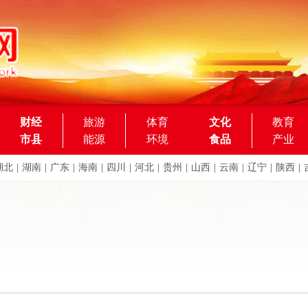
财经
旅游
体育
文化
教育
市县
能源
环境
食品
产业
湖北
|
湖南
|
广东
|
海南
|
四川
|
河北
|
贵州
|
山西
|
云南
|
辽宁
|
陕西
|