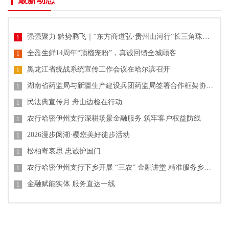
最新动态
强强聚力 黔势腾飞｜“东方商道弘·贵州山河行”长三角珠三角企业家贵州高质量发展产业大会圆满落幕
1
全盈生鲜14周年“顶榴宠粉”，真诚回馈全城顾客
1
黑龙江省统战系统宣传工作会议在哈尔滨召开
1
湖南省药监局与新疆生产建设兵团药监局签署合作框架协议 共促药品监管协同发展
1
民法典宣传月 舟山边检在行动
1
农行哈密伊州支行深耕场景金融服务 筑牢客户权益防线
1
2026漫步阅湖·樱您美好徒步活动
1
松柏寄哀思 忠诚护国门
1
农行哈密伊州支行下乡开展 “三农” 金融讲堂 精准服务乡村发展
1
金融赋能实体 服务直达一线
1