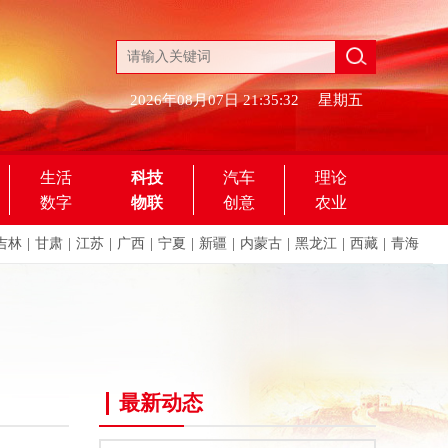
2026年08月07日
21:35:32
星期五
生活
科技
汽车
理论
数字
物联
创意
农业
吉林
|
甘肃
|
江苏
|
广西
|
宁夏
|
新疆
|
内蒙古
|
黑龙江
|
西藏
|
青海
最新动态