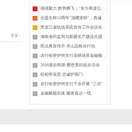
强强聚力 黔势腾飞｜“东方商道弘·贵州山河行”长三角珠三角企业家贵州高质量发展产业大会圆满落幕
1
全盈生鲜14周年“顶榴宠粉”，真诚回馈全城顾客
1
黑龙江省统战系统宣传工作会议在哈尔滨召开
1
更多>
湖南省药监局与新疆生产建设兵团药监局签署合作框架协议 共促药品监管协同发展
1
民法典宣传月 舟山边检在行动
1
农行哈密伊州支行深耕场景金融服务 筑牢客户权益防线
1
2026漫步阅湖·樱您美好徒步活动
1
松柏寄哀思 忠诚护国门
1
农行哈密伊州支行下乡开展 “三农” 金融讲堂 精准服务乡村发展
1
金融赋能实体 服务直达一线
1