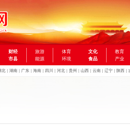
财经
旅游
体育
文化
教育
市县
能源
环境
食品
产业
湖北
|
湖南
|
广东
|
海南
|
四川
|
河北
|
贵州
|
山西
|
云南
|
辽宁
|
陕西
|