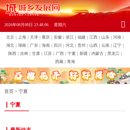
2026年08月08日
23:48:06
星期六
北京
|
上海
|
天津
|
重庆
|
安徽
|
浙江
|
福建
|
江西
|
山东
|
河南
|
湖北
|
湖南
|
广东
|
海南
|
四川
|
河北
|
贵州
|
山西
|
云南
|
辽宁
|
陕西
|
吉林
|
甘肃
|
江苏
|
广西
|
宁夏
|
新疆
|
内蒙古
|
黑龙江
|
西藏
|
青海
首页
>
宁夏
宁夏