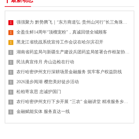
最新动态
强强聚力 黔势腾飞｜“东方商道弘·贵州山河行”长三角珠三角企业家贵州高质量发展产业大会圆满落幕
1
全盈生鲜14周年“顶榴宠粉”，真诚回馈全城顾客
1
黑龙江省统战系统宣传工作会议在哈尔滨召开
1
湖南省药监局与新疆生产建设兵团药监局签署合作框架协议 共促药品监管协同发展
1
民法典宣传月 舟山边检在行动
1
农行哈密伊州支行深耕场景金融服务 筑牢客户权益防线
1
2026漫步阅湖·樱您美好徒步活动
1
松柏寄哀思 忠诚护国门
1
农行哈密伊州支行下乡开展 “三农” 金融讲堂 精准服务乡村发展
1
金融赋能实体 服务直达一线
1