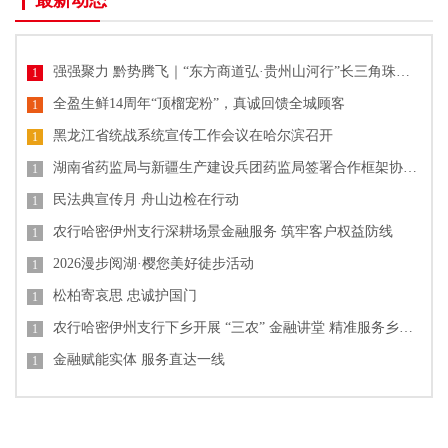
最新动态
强强聚力 黔势腾飞｜“东方商道弘·贵州山河行”长三角珠三角企业家贵州高质量发展产业大会圆满落幕
1
全盈生鲜14周年“顶榴宠粉”，真诚回馈全城顾客
1
黑龙江省统战系统宣传工作会议在哈尔滨召开
1
湖南省药监局与新疆生产建设兵团药监局签署合作框架协议 共促药品监管协同发展
1
民法典宣传月 舟山边检在行动
1
农行哈密伊州支行深耕场景金融服务 筑牢客户权益防线
1
2026漫步阅湖·樱您美好徒步活动
1
松柏寄哀思 忠诚护国门
1
农行哈密伊州支行下乡开展 “三农” 金融讲堂 精准服务乡村发展
1
金融赋能实体 服务直达一线
1