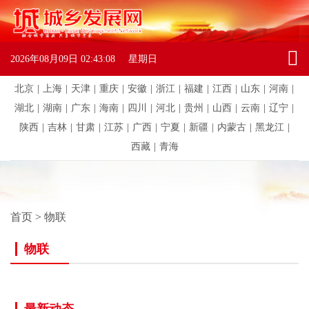
2026年08月09日
02:43:08
星期日
北京
|
上海
|
天津
|
重庆
|
安徽
|
浙江
|
福建
|
江西
|
山东
|
河南
|
湖北
|
湖南
|
广东
|
海南
|
四川
|
河北
|
贵州
|
山西
|
云南
|
辽宁
|
陕西
|
吉林
|
甘肃
|
江苏
|
广西
|
宁夏
|
新疆
|
内蒙古
|
黑龙江
|
西藏
|
青海
首页
>
物联
物联