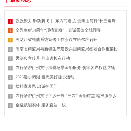
最新动态
强强聚力 黔势腾飞｜“东方商道弘·贵州山河行”长三角珠三角企业家贵州高质量发展产业大会圆满落幕
1
全盈生鲜14周年“顶榴宠粉”，真诚回馈全城顾客
1
黑龙江省统战系统宣传工作会议在哈尔滨召开
1
湖南省药监局与新疆生产建设兵团药监局签署合作框架协议 共促药品监管协同发展
1
民法典宣传月 舟山边检在行动
1
农行哈密伊州支行深耕场景金融服务 筑牢客户权益防线
1
2026漫步阅湖·樱您美好徒步活动
1
松柏寄哀思 忠诚护国门
1
农行哈密伊州支行下乡开展 “三农” 金融讲堂 精准服务乡村发展
1
金融赋能实体 服务直达一线
1