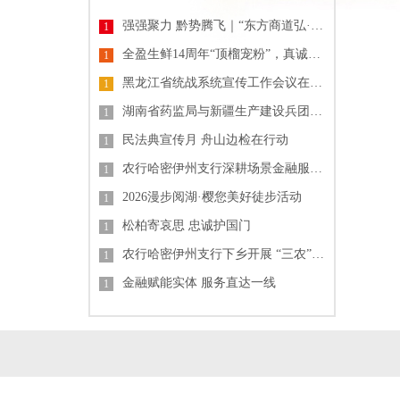
强强聚力 黔势腾飞｜“东方商道弘·贵州山河行”长三角珠三角企业家贵州高质量发展产业大会圆满落幕
1
全盈生鲜14周年“顶榴宠粉”，真诚回馈全城顾客
1
黑龙江省统战系统宣传工作会议在哈尔滨召开
1
湖南省药监局与新疆生产建设兵团药监局签署合作框架协议 共促药品监管协同发展
1
民法典宣传月 舟山边检在行动
1
农行哈密伊州支行深耕场景金融服务 筑牢客户权益防线
1
2026漫步阅湖·樱您美好徒步活动
1
松柏寄哀思 忠诚护国门
1
农行哈密伊州支行下乡开展 “三农” 金融讲堂 精准服务乡村发展
1
金融赋能实体 服务直达一线
1