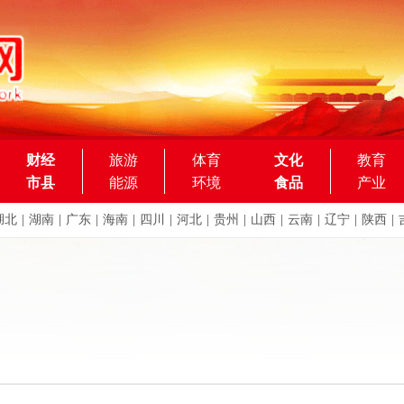
财经
旅游
体育
文化
教育
市县
能源
环境
食品
产业
湖北
|
湖南
|
广东
|
海南
|
四川
|
河北
|
贵州
|
山西
|
云南
|
辽宁
|
陕西
|