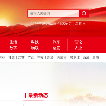
2026年08月08日
01:22:47
星期六
生活
科技
汽车
理论
数字
物联
创意
农业
吉林
|
甘肃
|
江苏
|
广西
|
宁夏
|
新疆
|
内蒙古
|
黑龙江
|
西藏
|
青海
最新动态